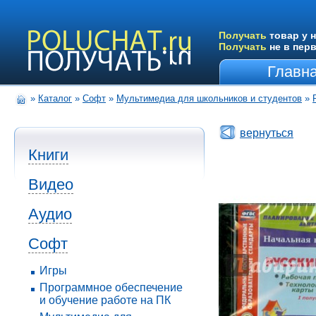
Получать
товар у н
Получать
не в пер
Главн
»
Каталог
»
Софт
»
Мультимедиа для школьников и студентов
»
вернуться
Книги
Видео
Аудио
Софт
Игры
Программное обеспечение
и обучение работе на ПК