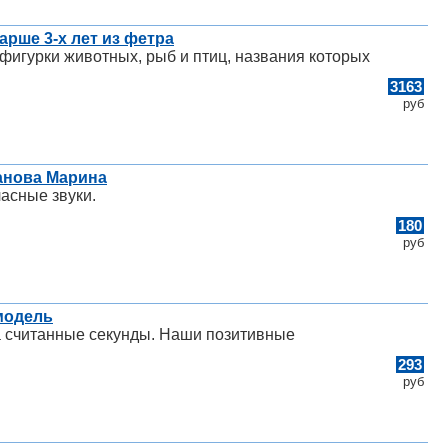
арше 3-х лет из фетра
 фигурки животных, рыб и птиц, названия которых
3163
руб
анова Марина
ласные звуки.
180
руб
модель
за считанные секунды. Наши позитивные
293
руб