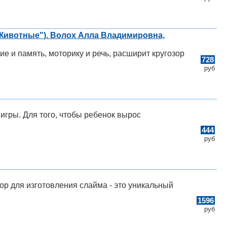
 "Животные"). Волох Алла Владимировна,
е и память, моторику и речь, расширит кругозор
728
руб
игры. Для того, чтобы ребенок вырос
444
руб
р для изготовления слайма - это уникальный
1596
руб