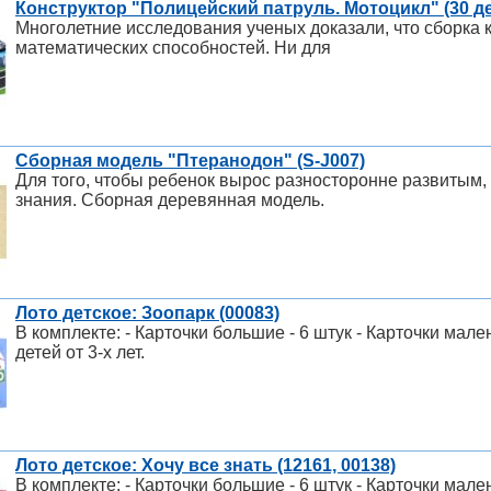
Конструктор "Полицейский патруль. Мотоцикл" (30 де
Многолетние исследования ученых доказали, что сборка 
математических способностей. Ни для
Сборная модель "Птеранодон" (S-J007)
Для того, чтобы ребенок вырос разносторонне развитым,
знания. Сборная деревянная модель.
Лото детское: Зоопарк (00083)
В комплекте: - Карточки большие - 6 штук - Карточки мален
детей от 3-х лет.
Лото детское: Хочу все знать (12161, 00138)
В комплекте: - Карточки большие - 6 штук - Карточки мален