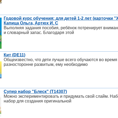
Годовой курс обучения: для детей 1-2 лет (карточки
Капица Ольга, Артюх И. С
Выполняя задания пособия, ребёнок потренирует внимани
и словарный запас. Благодаря этой
Кит (DE11)
Общеизвестно, что дети лучше всего обучаются во время 
разносторонне развитым, ему необходимо
Супер набор "Блеск" (Т14307)
Можно экспериментировать и придумать свой слайм. Набо
набор для создания оригинальной