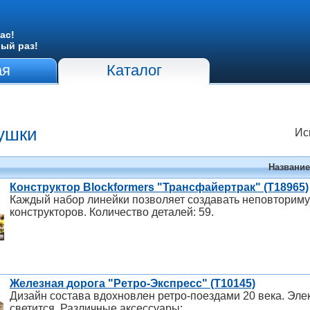
ас!
вый раз!
ая
Каталог
ушки
Ис
Название
Конструктор Blockformers "Трансфайертрак" (Т18965)
Каждый набор линейки позволяет создавать неповториму
конструкторов. Количество деталей: 59.
Железная дорога "Ретро-Экспресс" (Т10145)
Дизайн состава вдохновлен ретро-поездами 20 века. Эле
светится. Различные аксессуары: