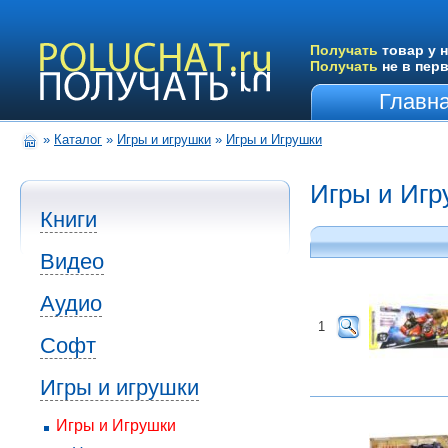
Получать
товар у н
Получать
не в пер
Главн
»
Каталог
»
Игры и игрушки
»
Игры и Игрушки
Игры и Игр
Книги
Видео
Аудио
1
Софт
Игры и игрушки
Игры и Игрушки