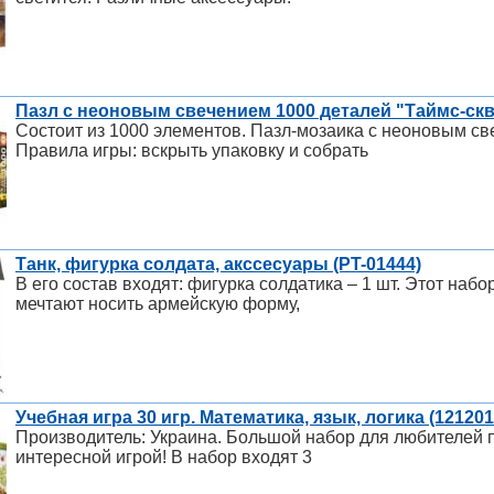
Пазл с неоновым свечением 1000 деталей "Таймс-скв
Состоит из 1000 элементов. Пазл-мозаика с неоновым св
Правила игры: вскрыть упаковку и собрать
Танк, фигурка солдата, акссесуары (PT-01444)
В его состав входят: фигурка солдатика – 1 шт. Этот на
мечтают носить армейскую форму,
Учебная игра 30 игр. Математика, язык, логика (121201
Производитель: Украина. Большой набор для любителей 
интересной игрой! В набор входят 3