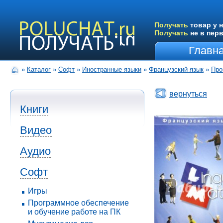
Получать
товар у н
Получать
не в пер
Главн
»
Каталог
»
Софт
»
Иностранные языки
»
Французский язык
»
Про
вернуться
Книги
Видео
Аудио
Софт
Игры
Программное обеспечение
и обучение работе на ПК