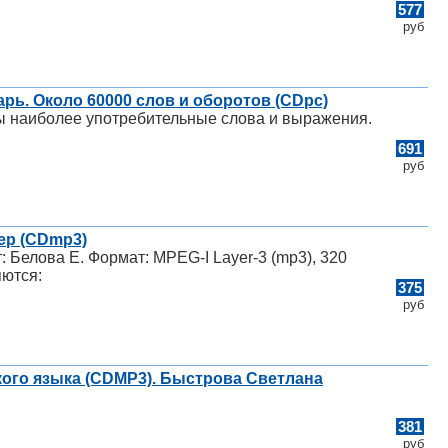
577
руб
ь. Около 60000 слов и оборотов (CDpc)
ы наиболее употребительные слова и выражения.
691
руб
ер (CDmp3)
т: Белова Е. Формат: MPEG-I Layer-3 (mp3), 320
яются:
375
руб
кого языка (CDMP3). Быстрова Светлана
381
руб