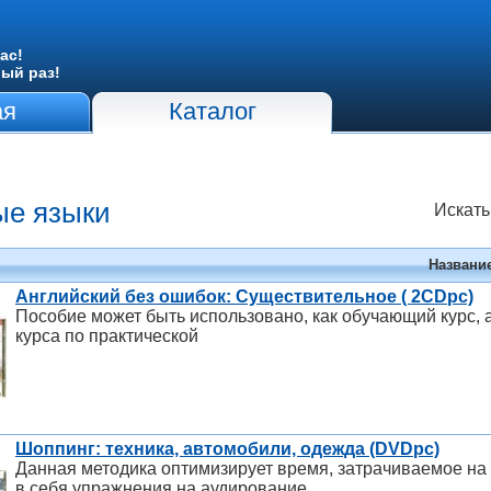
ас!
вый раз!
ая
Каталог
ые языки
Искать
Названи
Английский без ошибок: Существительное ( 2CDpc)
Пособие может быть использовано, как обучающий курс, 
курса по практической
Шоппинг: техника, автомобили, одежда (DVDpc)
Данная методика оптимизирует время, затрачиваемое на 
в себя упражнения на аудирование