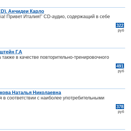
(CD). Анчидеи Карло
lia! Привет Италия!" CD-аудио, содержащий в себе
322
руб
штейн Г.А
а также в качестве повторительно-тренировочного
491
руб
никова Наталья Николаевна
я в соответствии с наиболее употребительными
378
руб