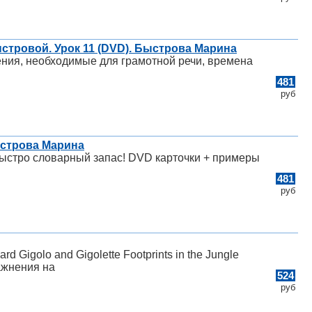
стровой. Урок 11 (DVD). Быстрова Марина
ения, необходимые для грамотной речи, времена
481
руб
Быстрова Марина
 быстро словарный запас! DVD карточки + примеры
481
руб
d Gigolo and Gigolette Footprints in the Jungle
ажнения на
524
руб