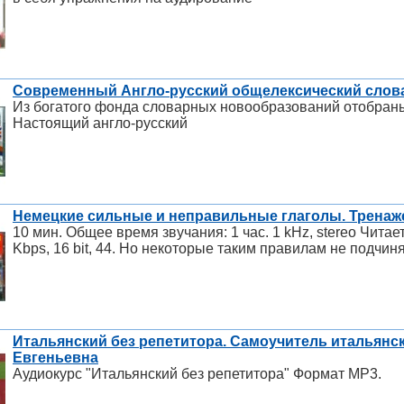
Современный Англо-русский общелексический словар
Из богатого фонда словарных новообразований отобран
Настоящий англо-русский
Немецкие сильные и неправильные глаголы. Тренаж
10 мин. Общее время звучания: 1 час. 1 kHz, stereo Читае
Kbps, 16 bit, 44. Но некоторые таким правилам не подчин
Итальянский без репетитора. Самоучитель итальянс
Евгеньевна
Аудиокурс "Итальянский без репетитора" Формат МР3.