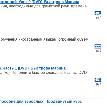
стровой. Урок 9 (DVD). Быстрова Марина
ения, необходимые для грамотной речи, времена
481
руб
о обучения иностранным языкам, огромный объем
322
руб
е). Часть 1 (DVD). Быстрова Марина
в банке). Пополните быстро словарный запас! DVD
481
руб
 пособие для взрослых. Продвинутый курс