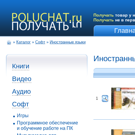
Получать
товар у н
Получать
не в пер
Главн
»
Каталог
»
Софт
»
Иностранные языки
Иностранн
Книги
Видео
Аудио
1
Софт
Игры
Программное обеспечение
и обучение работе на ПК