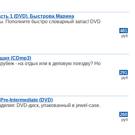
Часть 1 (DVD). Быстрова Марина
раны. Пополните быстро словарный запас! DVD
481
руб
ющих (CDmp3)
рубеж - на отдых или в деловую поездку? Но
291
руб
re-Intermediate (DVD)
делия: DVD-диск, упакованный в jewel-case.
260
руб