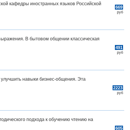
ской кафедры иностранных языков Российской
669
руб
 выражения. В бытовом общении классическая
491
руб
 улучшить навыки бизнес-общения. Эта
2223
руб
тодического подхода к обучению чтению на
605