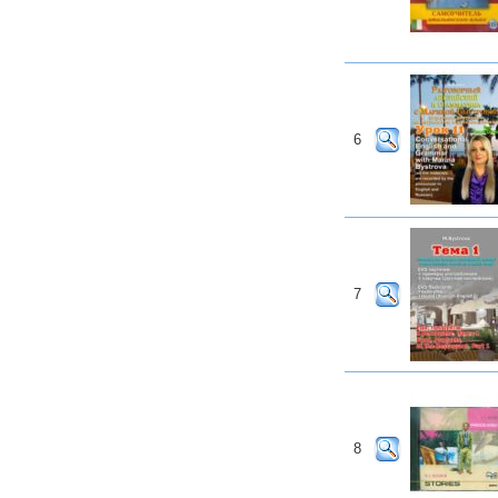
6
7
8