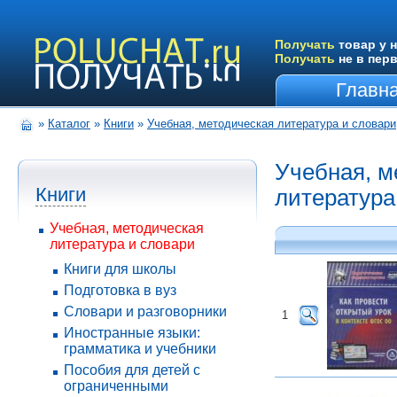
Получать
товар у н
Получать
не в пер
Главн
»
Каталог
»
Книги
»
Учебная, методическая литература и словари
Учебная, м
Книги
литература
Учебная, методическая
литература и словари
Книги для школы
Подготовка в вуз
Словари и разговорники
1
Иностранные языки:
грамматика и учебники
Пособия для детей с
ограниченными