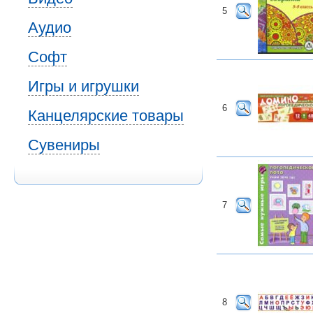
5
Аудио
Софт
Игры и игрушки
6
Канцелярские товары
Сувениры
7
8