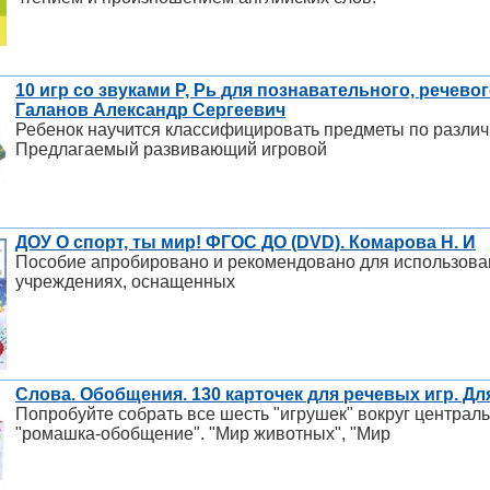
10 игр со звуками Р, Рь для познавательного, речевог
Галанов Александр Сергеевич
Ребенок научится классифицировать предметы по различ
Предлагаемый развивающий игровой
ДОУ О спорт, ты мир! ФГОС ДО (DVD). Комарова Н. И
Пособие апробировано и рекомендовано для использова
учреждениях, оснащенных
Слова. Обобщения. 130 карточек для речевых игр. Для
Попробуйте собрать все шесть "игрушек" вокруг централь
"ромашка-обобщение". "Мир животных", "Мир