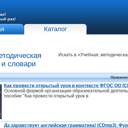
ас!
вый раз!
ая
Каталог
етодическая
Искать в «Учебная, методическа
 и словари
Название
Как провести открытый урок в контексте ФГОС ОО (
Основной формой организации образовательной деятельн
пособие "Как провести открытый урок в
Да здравствует английская грамматика! (CDmp3). Фур