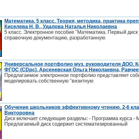
Математика. 5 класс. Теория, методика, практика пр
Киселева Н. В., Удалова Наталья Николаевна
5 класс. Электронное пособие "Математика. Первый диск
справочную документацию, разработанную
Универсальное портфолио муз. руководителя ДОО. К
ФГОС (CDрс). Арсеневская Ольга Николаевна, Равче
Предлагаемое электронное портфолио представляет собо
моделировать собственную "визитную
Обучение школьников эффективному чтению. 2-6 кла
Викторовна
Диск включает следующие разделы: - Программа курса - 
Предлагаемый диск содержит систематизированный