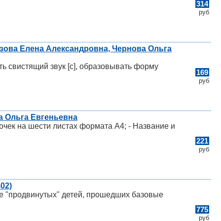
314
руб
 Азова Елена Александровна, Чернова Ольга
ь свистящий звук [с], образовывать форму
169
руб
а Ольга Евгеньевна
очек на шести листах формата А4; - Название и
221
руб
02)
е "продвинутых" детей, прошедших базовые
775
руб