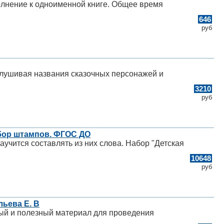
олнение к одноименной книге. Общее время
646
руб
ослушивая названия сказочных персонажей и
3210
руб
абор штампов. ФГОС ДО
учится составлять из них слова. Набор "Детская
10648
руб
льева Е. В
ный и полезный материал для проведения