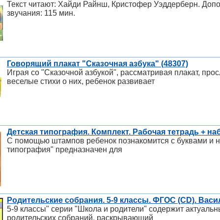
Текст читают: Хайди Райнш, Кристофер Уэддерберн. Доп
звучания: 115 мин.
Говорящий плакат "Сказочная азбука" (48307)
Играя со "Сказочной азбукой", рассматривая плакат, пр
веселые стихи о них, ребенок развивает
Детская типография. Комплект. Рабочая тетрадь + н
С помощью штампов ребенок познакомится с буквами и на
типография" предназначен для
Родительские собрания. 5-9 классы. ФГОС (CD). Васи
5-9 классы" серии "Школа и родители" содержит актуаль
родительских собраний, раскрывающий