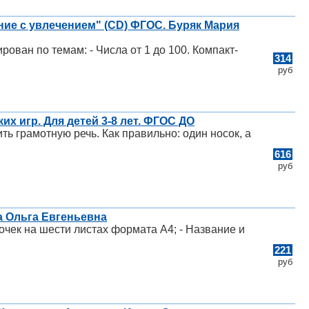
ние с увлечением" (CD) ФГОС. Буряк Мария
ван по темам: - Числа от 1 до 100. Компакт-
314
руб
их игр. Для детей 3-8 лет. ФГОС ДО
ь грамотную речь. Как правильно: один носок, а
616
руб
а Ольга Евгеньевна
очек на шести листах формата А4; - Название и
221
руб