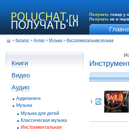
Получать
товар у н
Получать
не в пер
Главн
»
Каталог
»
Аудио
»
Музыка
»
Инструментальная музыка
Ис
Инструмен
Книги
Видео
Аудио
Аудиокниги
1
Музыка
Музыка для детей
Классическая музыка
Инструментальная