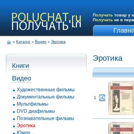
Получать
товар у н
Получать
не в пер
Главн
»
Каталог
»
Видео
»
Эротика
Эротика
Книги
Видео
Художественные фильмы
Документальные фильмы
1
Мультфильмы
DVD диафильмы
Познавательные фильмы
Эротика
Юмор