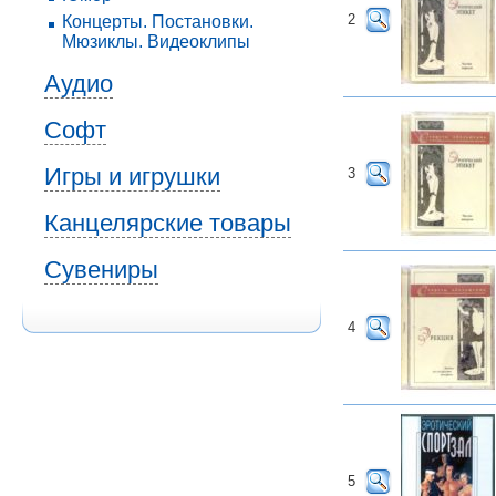
2
Концерты. Постановки.
Мюзиклы. Видеоклипы
Аудио
Софт
Игры и игрушки
3
Канцелярские товары
Сувениры
4
5