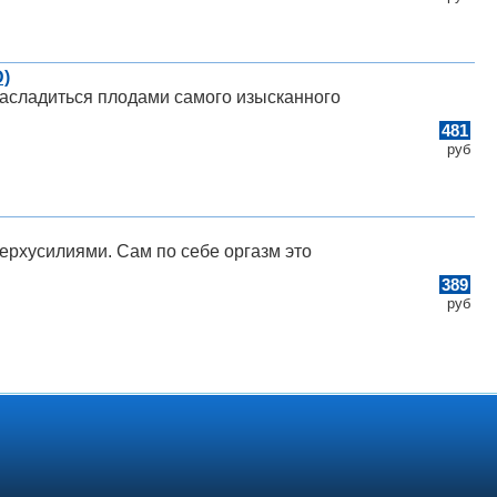
)
асладиться плодами самого изысканного
481
руб
верхусилиями. Сам по себе оргазм это
389
руб