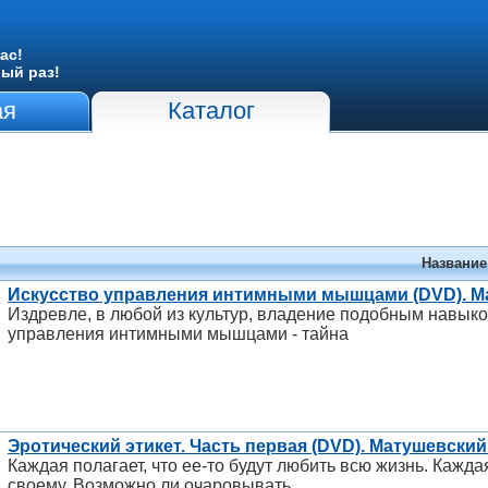
ас!
вый раз!
ая
Каталог
Название
Искусство управления интимными мышцами (DVD). М
Издревле, в любой из культур, владение подобным навыко
управления интимными мышцами - тайна
Эротический этикет. Часть первая (DVD). Матушевски
Каждая полагает, что ее-то будут любить всю жизнь. Кажд
своему. Возможно ли очаровывать,