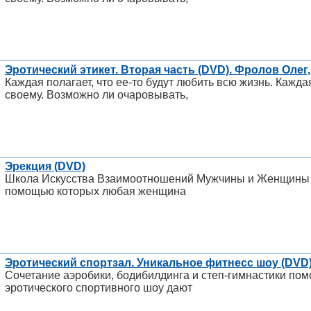
Эротический этикет. Вторая часть (DVD). Фролов Олег
Каждая полагает, что ее-то будут любить всю жизнь. Кажд
своему. Возможно ли очаровывать,
Эрекция (DVD)
Школа Искусства Взаимоотношений Мужчины и Женщины п
помощью которых любая женщина
Эротический спортзал. Уникальное фитнесс шоу (DVD
Сочетание аэробики, бодибилдинга и степ-гимнастики пом
эротического спортивного шоу дают