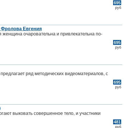
695
руб
, Фролова Евгения
ая женщина очаровательна и привлекательна по-
695
руб
редлагает ряд методических видеоматериалов, с
695
руб
)
огают выковать совершенное тело, и участники
481
руб