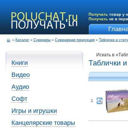
Получать
товар у н
Получать
не в пер
Главн
»
Каталог
»
Сувениры
»
Сувенирная продукция
»
Таблички и стат
Искать в «Табл
Таблички и
Книги
Видео
Аудио
Софт
1
Игры и игрушки
Канцелярские товары