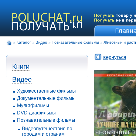
Получать
товар у н
Получать
не в пер
Главн
»
Каталог
»
Видео
»
Познавательные фильмы
»
Животный и раст
вернуться
Книги
Видео
Художественные фильмы
Документальные фильмы
Мультфильмы
DVD диафильмы
Познавательные фильмы
Видеопутешествия по
городам и странам