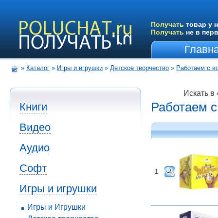
Получать
товар у н
Получать
не в пер
Главн
»
Каталог
»
Игры и игрушки
»
Детское творчество
»
Работаем с в
Искать в
Работаем с
Книги
Видео
Аудио
Софт
1
Игры и игрушки
Игры и Игрушки