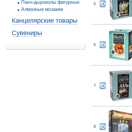
Панч-дыроколы фигурные
5
Алмазные мозаики
Канцелярские товары
Сувениры
6
7
8