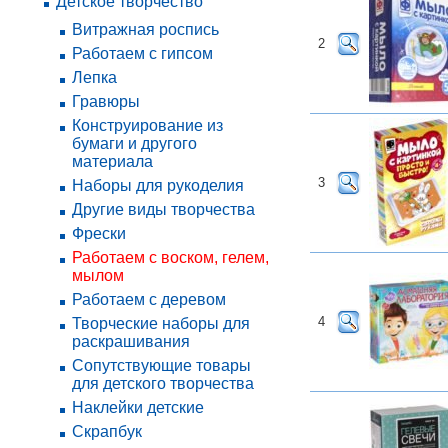
Детское творчество
Витражная роспись
2
Работаем с гипсом
Лепка
Гравюры
Конструирование из
бумаги и другого
материала
3
Наборы для рукоделия
Другие виды творчества
Фрески
Работаем с воском, гелем,
мылом
Работаем с деревом
4
Творческие наборы для
раскрашивания
Сопутствующие товары
для детского творчества
Наклейки детские
Скрапбук