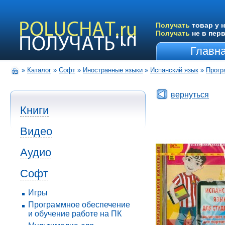
Получать
товар у н
Получать
не в пер
Главн
»
Каталог
»
Софт
»
Иностранные языки
»
Испанский язык
»
Прогр
вернуться
Книги
Видео
Аудио
Софт
Игры
Программное обеспечение
и обучение работе на ПК