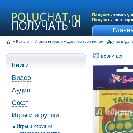
Получать
товар у н
Получать
не в пер
Главн
»
Каталог
»
Игры и игрушки
»
Детское творчество
»
Другие виды 
вернуться
Книги
Видео
Аудио
Софт
Игры и игрушки
Игры и Игрушки