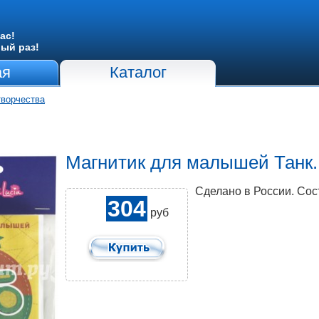
ас!
вый раз!
ая
Каталог
творчества
Магнитик для малышей Танк.
Сделано в России. Сост
304
руб