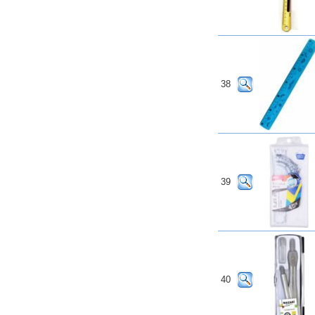
38
39
40