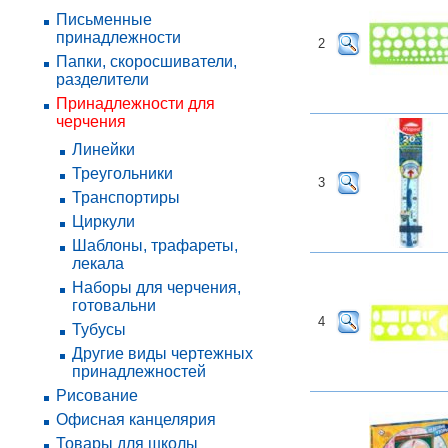
Письменные
принадлежности
2
Папки, скоросшиватели,
разделители
Принадлежности для
черчения
Линейки
Треугольники
3
Транспортиры
Циркули
Шаблоны, трафареты,
лекала
Наборы для черчения,
готовальни
4
Тубусы
Другие виды чертежных
принадлежностей
Рисование
Офисная канцелярия
Товары для школы