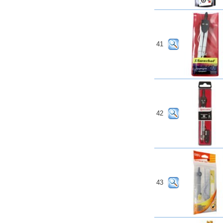
41
42
43