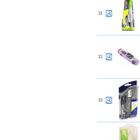
31
32
33