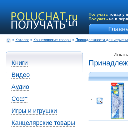
Получать
товар у н
Получать
не в пер
Главн
»
Каталог
»
Канцелярские товары
»
Принадлежности для черчени
Искать
Принадлеж
Книги
Видео
Аудио
Софт
1
Игры и игрушки
Канцелярские товары