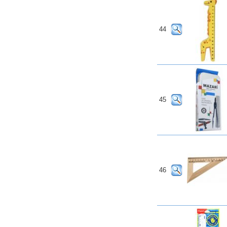
44
45
46