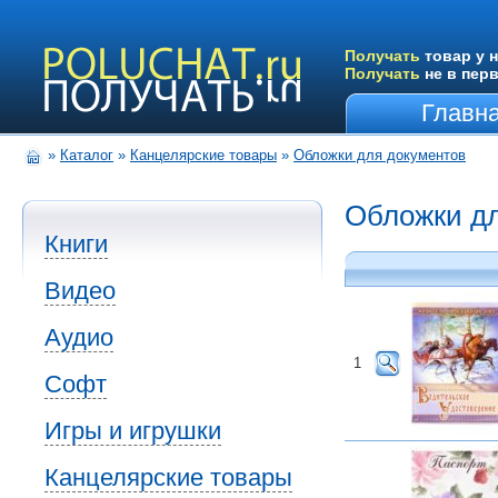
Получать
товар у н
Получать
не в пер
Главн
»
Каталог
»
Канцелярские товары
»
Обложки для документов
Обложки дл
Книги
Видео
Аудио
1
Софт
Игры и игрушки
Канцелярские товары