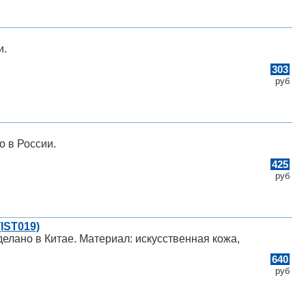
и.
303
руб
о в России.
425
руб
IST019)
делано в Китае. Материал: искусственная кожа,
640
руб