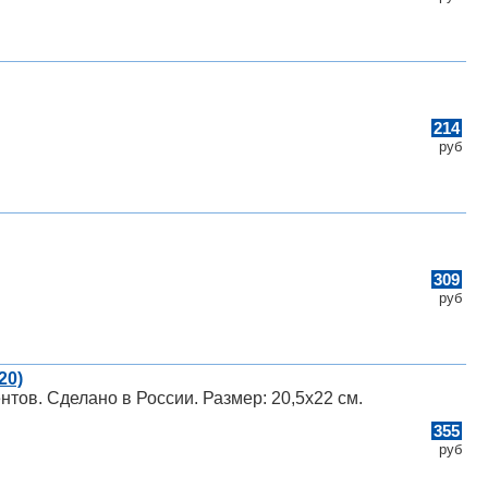
214
руб
309
руб
20)
тов. Сделано в России. Размер: 20,5х22 см.
355
руб