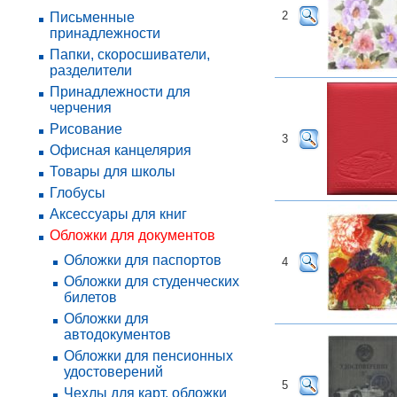
2
Письменные
принадлежности
Папки, скоросшиватели,
разделители
Принадлежности для
черчения
Рисование
3
Офисная канцелярия
Товары для школы
Глобусы
Аксессуары для книг
Обложки для документов
Обложки для паспортов
4
Обложки для студенческих
билетов
Обложки для
автодокументов
Обложки для пенсионных
удостоверений
5
Чехлы для карт, обложки