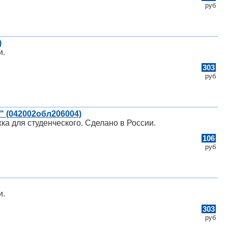
руб
)
и.
303
руб
" (042002обл206004)
ка для студенческого. Сделано в России.
106
руб
и.
303
руб