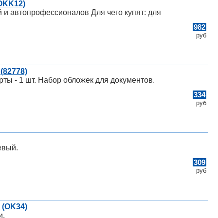
OKK12)
ей и автопрофессионалов Для чего купят: для
982
руб
(82778)
рты - 1 шт. Набор обложек для документов.
334
руб
евый.
309
руб
 (OK34)
и.