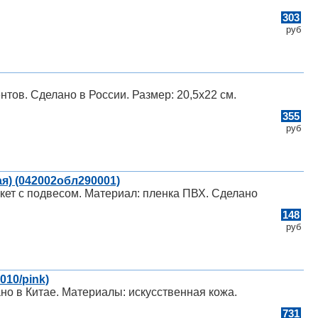
303
руб
тов. Сделано в России. Размер: 20,5х22 см.
355
руб
я) (042002обл290001)
акет с подвесом. Материал: пленка ПВХ. Сделано
148
руб
010/pink)
но в Китае. Материалы: искусственная кожа.
731