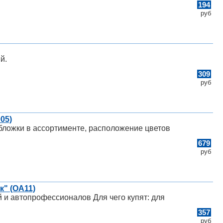
194
руб
й.
309
руб
05)
обложки в ассортименте, расположение цветов
679
руб
" (OA11)
ей и автопрофессионалов Для чего купят: для
357
руб