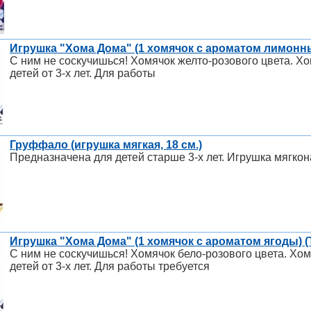
Игрушка "Хома Дома" (1 хомячок с ароматом лимонны
С ним не соскучишься! Хомячок желто-розового цвета. Хо
детей от 3-х лет. Для работы
Груффало (игрушка мягкая, 18 см.)
Предназначена для детей старше 3-х лет. Игрушка мягко
Игрушка "Хома Дома" (1 хомячок с ароматом ягоды) (
С ним не соскучишься! Хомячок бело-розового цвета. Хом
детей от 3-х лет. Для работы требуется