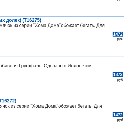
х долек) (Т16275)
мячок из серии "Хома Дома"обожает бегать. Для
1472
руб
набивная Груффало. Сделано в Индонезии.
1873
руб
Т16272)
ячок из серии "Хома Дома"обожает бегать. Для
1472
руб