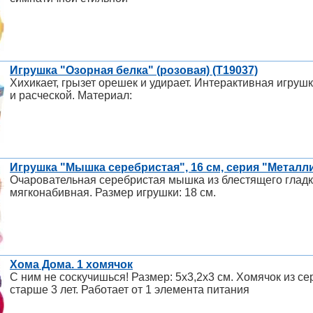
Игрушка "Озорная белка" (розовая) (Т19037)
Хихикает, грызет орешек и удирает. Интерактивная игруш
и расческой. Материал:
Игрушка "Мышка серебристая", 16 см, серия "Металл
Очаровательная серебристая мышка из блестящего гладк
мягконабивная. Размер игрушки: 18 см.
Хома Дома. 1 хомячок
С ним не соскучишься! Размер: 5х3,2х3 см. Хомячок из се
старше 3 лет. Работает от 1 элемента питания