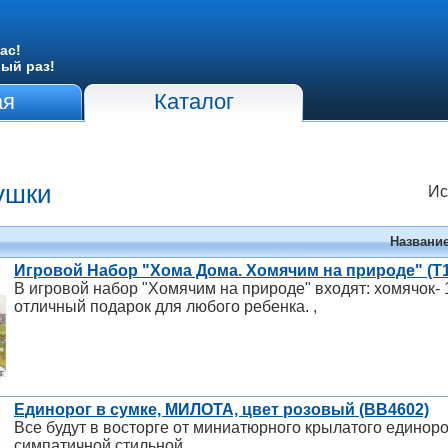
ас!
вый раз!
ая
Каталог
ушки
Ис
Названи
Игровой Набор "Хома Дома. Хомячим на природе" (Т1
В игровой набор "Хомячим на природе" входят: хомячок- 1
отличный подарок для любого ребенка. ,
Единорог в сумке, МИЛОТА, цвет розовый (ВВ4602)
Все будут в восторге от миниатюрного крылатого единорог
симпатичной стильной