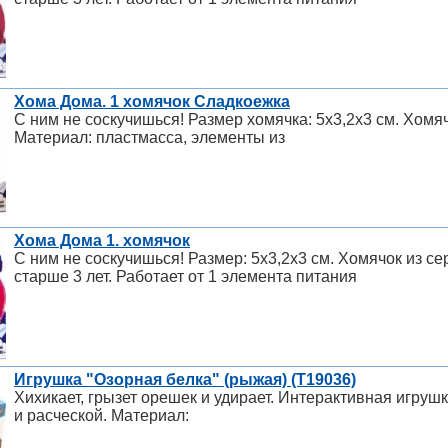
Хома Дома. 1 хомячок Сладкоежка
С ним не соскучишься! Размер хомячка: 5х3,2х3 см. Хомя
Материал: пластмасса, элементы из
Хома Дома 1. хомячок
С ним не соскучишься! Размер: 5х3,2х3 см. Хомячок из се
старше 3 лет. Работает от 1 элемента питания
Игрушка "Озорная белка" (рыжая) (Т19036)
Хихикает, грызет орешек и удирает. Интерактивная игруш
и расческой. Материал: