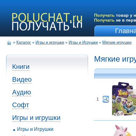
Получать
товар у н
Получать
не в пер
Главн
»
Каталог
»
Игры и игрушки
»
Игры и Игрушки
»
Мягкие игрушки
Мягкие игр
Книги
Видео
Аудио
1
Софт
Игры и игрушки
Игры и Игрушки