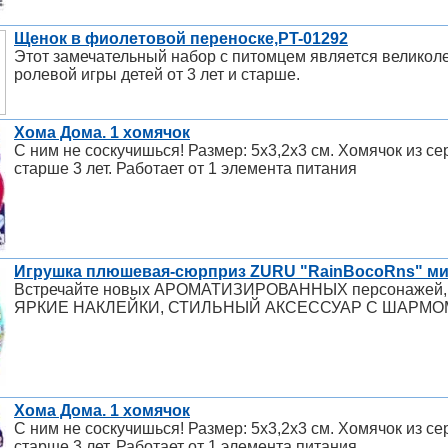
Щенок в фиолетовой переноске,PT-01292
Этот замечательный набор с питомцем является велико
ролевой игры детей от 3 лет и старше.
Хома Дома. 1 хомячок
С ним не соскучишься! Размер: 5х3,2х3 см. Хомячок из се
старше 3 лет. Работает от 1 элемента питания
Игрушка плюшевая-сюрприз ZURU "RainBocoRns" мин
Встречайте новых АРОМАТИЗИРОВАННЫХ персонажей,
ЯРКИЕ НАКЛЕЙКИ, СТИЛЬНЫЙ АКСЕССУАР С ШАРМО
Хома Дома. 1 хомячок
С ним не соскучишься! Размер: 5х3,2х3 см. Хомячок из се
старше 3 лет. Работает от 1 элемента питания