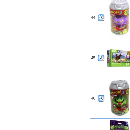
44
45
46