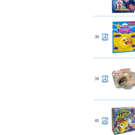
38
39
40