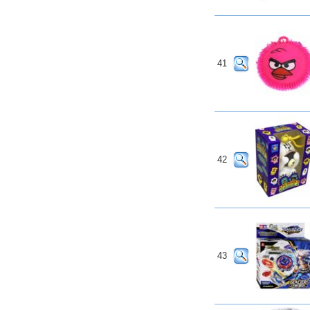
41
42
43