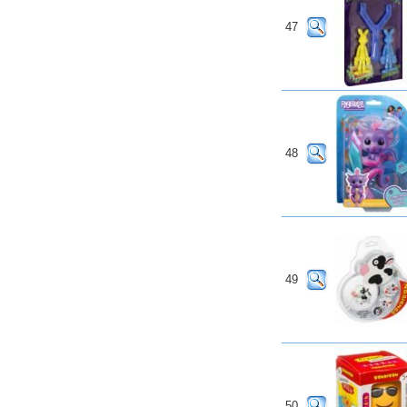
47
48
49
50