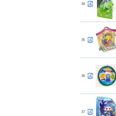
34
35
36
37