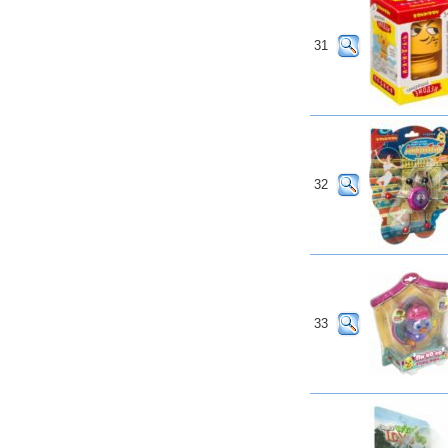
31
32
33