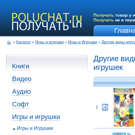
Получать
товар у н
Получать
не в пер
Главн
»
Каталог
»
Игры и игрушки
»
Игры и Игрушки
»
Другие виды игру
Другие ви
Книги
игрушек
Видео
Аудио
Софт
1
Игры и игрушки
Игры и Игрушки