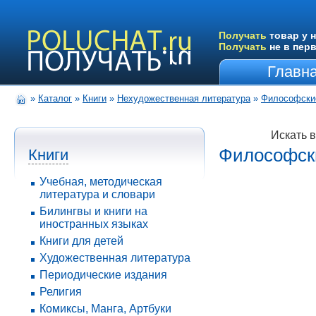
Получать
товар у н
Получать
не в пер
Главн
»
Каталог
»
Книги
»
Нехудожественная литература
»
Философские
Искать 
Философски
Книги
Учебная, методическая
литература и словари
Билингвы и книги на
иностранных языках
Книги для детей
Художественная литература
Периодические издания
Религия
Комиксы, Манга, Артбуки