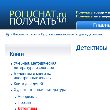
Получать
товар у н
Получать
не в пер
Главн
»
Каталог
»
Книги
»
Художественная литература
»
Детективы
Детективы
Книги
Учебная, методическая
литература и словари
Билингвы и книги на
иностранных языках
Книги для детей
Художественная литература
Афоризмы
Поэзия
Детективы