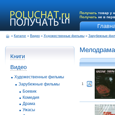
Получать
товар у н
Получать
не в пер
Главн
»
Каталог
»
Видео
»
Художественные фильмы
»
Зарубежные фи
Мелодрама
Книги
Видео
Художественные фильмы
Зарубежные фильмы
1
Боевик
Комедия
Драма
Ужасы