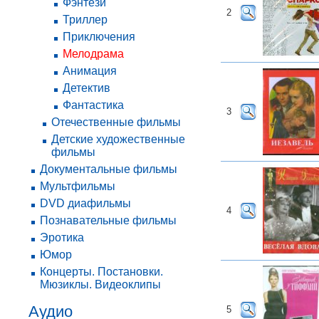
Фэнтези
2
Триллер
Приключения
Мелодрама
Анимация
Детектив
Фантастика
3
Отечественные фильмы
Детские художественные
фильмы
Документальные фильмы
Мультфильмы
DVD диафильмы
4
Познавательные фильмы
Эротика
Юмор
Концерты. Постановки.
Мюзиклы. Видеоклипы
Аудио
5