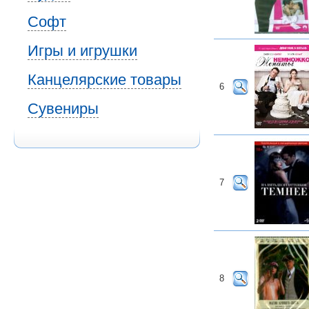
Софт
Игры и игрушки
Канцелярские товары
6
Сувениры
7
8