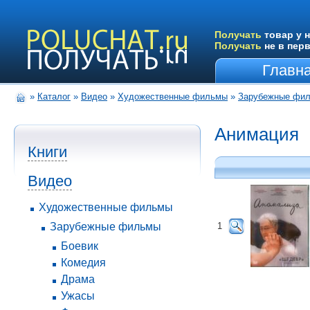
Получать
товар у н
Получать
не в пер
Главн
»
Каталог
»
Видео
»
Художественные фильмы
»
Зарубежные фи
Анимация
Книги
Видео
Художественные фильмы
Зарубежные фильмы
1
Боевик
Комедия
Драма
Ужасы