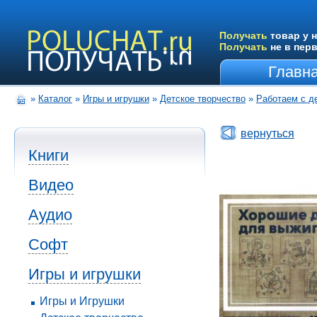
Получать
товар у н
Получать
не в пер
Главн
»
Каталог
»
Игры и игрушки
»
Детское творчество
»
Работаем с д
вернуться
Книги
Видео
Аудио
Софт
Игры и игрушки
Игры и Игрушки