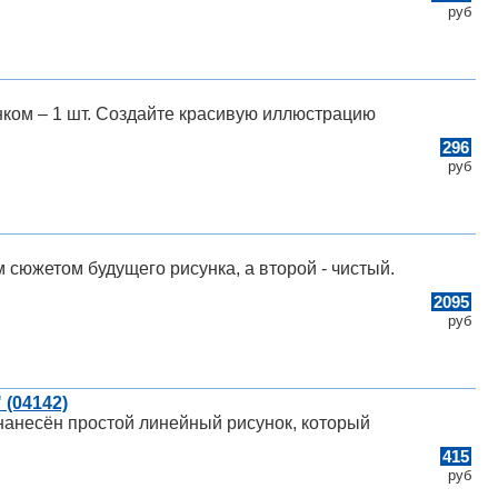
руб
нком – 1 шт. Создайте красивую иллюстрацию
296
руб
 сюжетом будущего рисунка, а второй - чистый.
2095
руб
 (04142)
нанесён простой линейный рисунок, который
415
руб