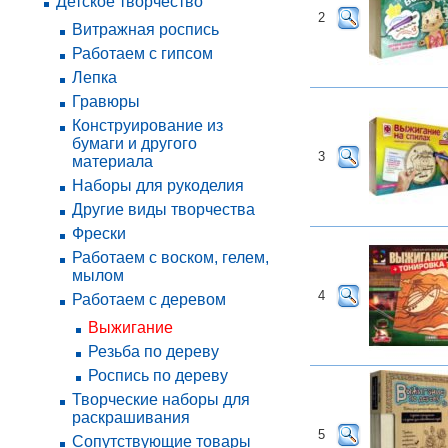
Детское творчество
2
Витражная роспись
Работаем с гипсом
Лепка
Гравюры
Конструирование из
бумаги и другого
3
материала
Наборы для рукоделия
Другие виды творчества
Фрески
Работаем с воском, гелем,
мылом
4
Работаем с деревом
Выжигание
Резьба по дереву
Роспись по дереву
Творческие наборы для
раскрашивания
5
Сопутствующие товары