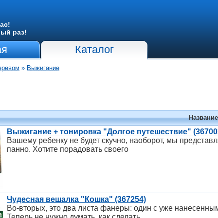
ас!
вый раз!
ая
Каталог
еревом
»
Выжигание
Название
Выжигание + тонировка "Долгое путешествие" (36700
Вашему ребенку не будет скучно, наоборот, мы представ
панно. Хотите порадовать своего
Чудесная вешалка "Кошка" (367254)
Во-вторых, это два листа фанеры: один с уже нанесенным
Теперь не нужно думать, как сделать