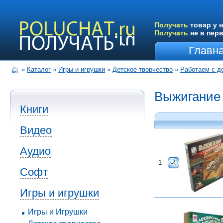
Получать
товар у н
Получать
не в пер
Главн
»
Каталог
»
Игры и игрушки
»
Детское творчество
»
Работаем с д
Выжигание
Книги
Видео
Аудио
1
Софт
Игры и игрушки
Игры и Игрушки