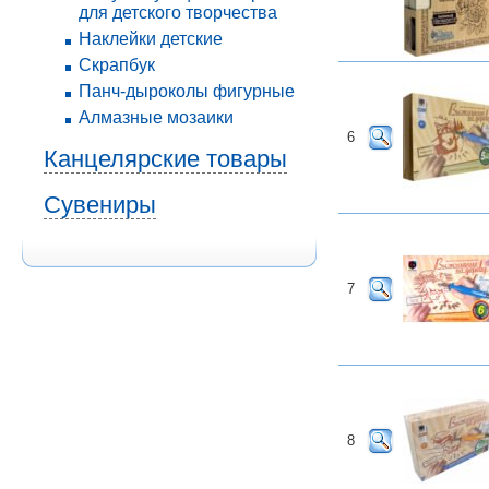
для детского творчества
Наклейки детские
Скрапбук
Панч-дыроколы фигурные
Алмазные мозаики
6
Канцелярские товары
Сувениры
7
8