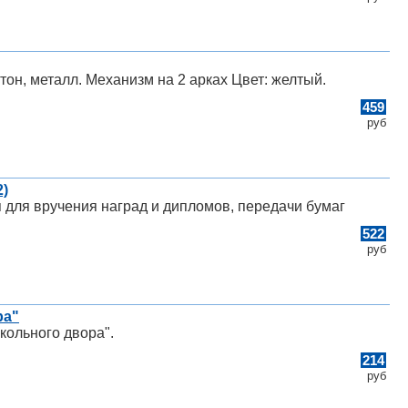
он, металл. Механизм на 2 арках Цвет: желтый.
459
руб
2)
я для вручения наград и дипломов, передачи бумаг
522
руб
ра"
кольного двора".
214
руб