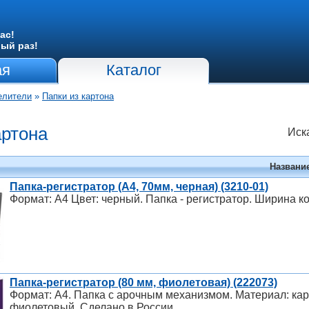
ас!
вый раз!
ая
Каталог
елители
»
Папки из картона
артона
Иск
Названи
Папка-регистратор (A4, 70мм, черная) (3210-01)
Формат: А4 Цвет: черный. Папка - регистратор. Ширина к
Папка-регистратор (80 мм, фиолетовая) (222073)
Формат: А4. Папка с арочным механизмом. Материал: карт
фиолетовый. Сделано в России.