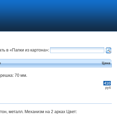
ать в «Папки из картона»:
е
Цена
орешка: 70 мм.
410
руб
он, металл. Механизм на 2 арках Цвет: