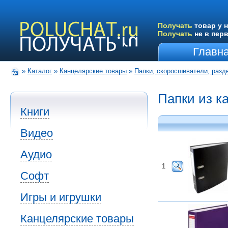
Получать
товар у н
Получать
не в пер
Главн
»
Каталог
»
Канцелярские товары
»
Папки, скоросшиватели, разд
Папки из к
Книги
Видео
Аудио
1
Софт
Игры и игрушки
Канцелярские товары