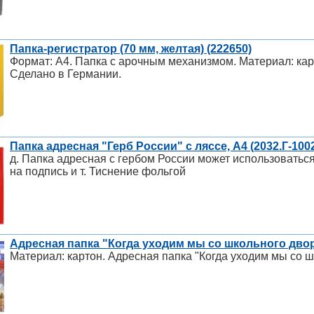
Папка-регистратор (70 мм, желтая) (222650)
Формат: А4. Папка с арочным механизмом. Материал: карт
Сделано в Германии.
Папка адресная "Герб России" с ляссе, А4 (2032.Г-100
д. Папка адресная с гербом России может использоватьс
на подпись и т. Тиснение фольгой
Адресная папка "Когда уходим мы со школьного дво
Материал: картон. Адресная папка "Когда уходим мы со ш