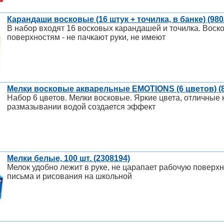
Карандаши восковые (16 штук + точилка, в банке) (980
В набор входят 16 восковых карандашей и точилка. Вос
поверхностям - не пачкают руки, не имеют
Мелки восковые акварельные EMOTIONS (6 цветов) (8
Набор 6 цветов. Мелки восковые. Яркие цвета, отличные 
размазывании водой создается эффект
Мелки белые, 100 шт. (2308194)
Мелок удобно лежит в руке, не царапает рабочую поверхн
письма и рисования на школьной