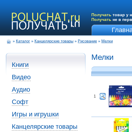
Получать
товар у н
Получать
не в пер
Главн
»
Каталог
»
Канцелярские товары
»
Рисование
»
Мелки
Мелки
Книги
Видео
Аудио
1
Софт
Игры и игрушки
Канцелярские товары