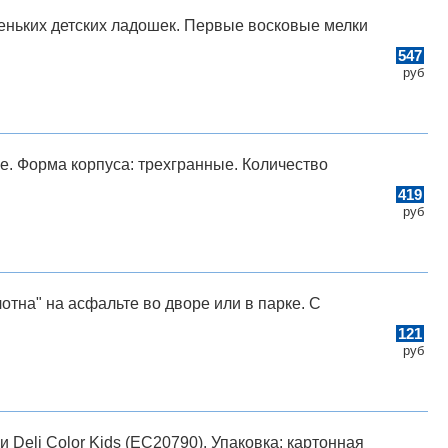
еньких детских ладошек. Первые восковые мелки
547
руб
е. Форма корпуса: трехгранные. Количество
419
руб
отна" на асфальте во дворе или в парке. С
121
руб
Deli Color Kids (EC20790). Упаковка: картонная