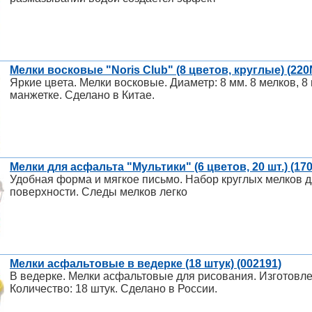
Мелки восковые "Noris Club" (8 цветов, круглые) (22
Яркие цвета. Мелки восковые. Диаметр: 8 мм. 8 мелков, 8
манжетке. Сделано в Китае.
Мелки для асфальта "Мультики" (6 цветов, 20 шт.) (17
Удобная форма и мягкое письмо. Набор круглых мелков 
поверхности. Следы мелков легко
Мелки асфальтовые в ведерке (18 штук) (002191)
В ведерке. Мелки асфальтовые для рисования. Изготовле
Количество: 18 штук. Сделано в России.