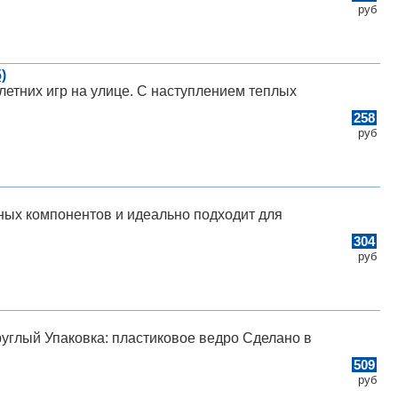
руб
)
етних игр на улице. С наступлением теплых
258
руб
ых компонентов и идеально подходит для
304
руб
руглый Упаковка: пластиковое ведро Сделано в
509
руб