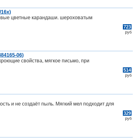
/16x)
ковые цветные карандаши. шероховатым
723
руб
84165-06)
кроющие свойства, мягкое письмо, при
514
руб
ость и не создаёт пыль. Мягкий мел подходит для
329
руб