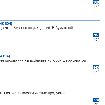
968
руб
0NC804)
 цветов. Безопасно для детей. В бумажной
257
руб
04194)
для рисования на асфальте и любой шероховатой
445
руб
ны из экологически чистых продуктов.
224
руб