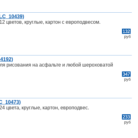
LC_10439)
12 цветов, круглые, картон с европодвесом.
132
руб
04192)
для рисования на асфальте и любой шероховатой
347
руб
C_10473)
4 цвета, круглые, картон, европодвес.
233
руб