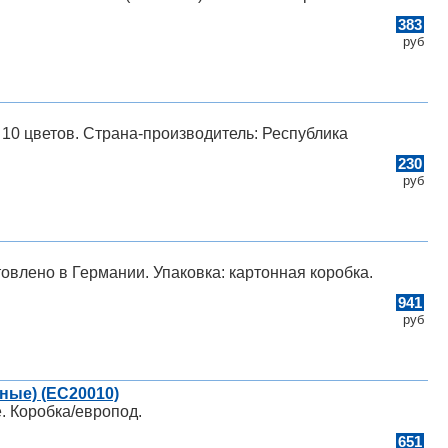
383
руб
 10 цветов. Страна-производитель: Республика
230
руб
товлено в Германии. Упаковка: картонная коробка.
941
руб
ные) (EC20010)
. Коробка/европод.
651