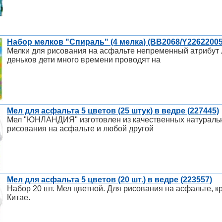
Набор мелков "Спираль" (4 мелка) (ВВ2068/Y22622005
Мелки для рисования на асфальте непременный атрибут л
деньков дети много времени проводят на
Мел для асфальта 5 цветов (25 штук) в ведре (227445)
Мел "ЮНЛАНДИЯ" изготовлен из качественных натуральн
рисования на асфальте и любой другой
Мел для асфальта 5 цветов (20 шт.) в ведре (223557)
Набор 20 шт. Мел цветной. Для рисования на асфальте, к
Китае.