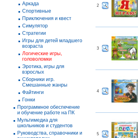
Аркада
2
Спортивные
Приключения и квест
Симулятор
Стратегии
Игры для детей младшего
возраста
3
Логические игры,
головоломки
Эротика, игры для
взрослых
Сборники игр.
Смешанные жанры
4
Файтинги
Гонки
Программное обеспечение
и обучение работе на ПК
Мультимедиа для
школьников и студентов
Руководства, справочники и
5