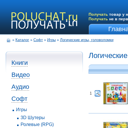
Получать
товар у н
Получать
не в пер
Главн
»
Каталог
»
Софт
»
Игры
»
Логические игры, головоломки
Логические
Книги
Видео
Аудио
1
Софт
Игры
3D Шутеры
Ролевые (RPG)