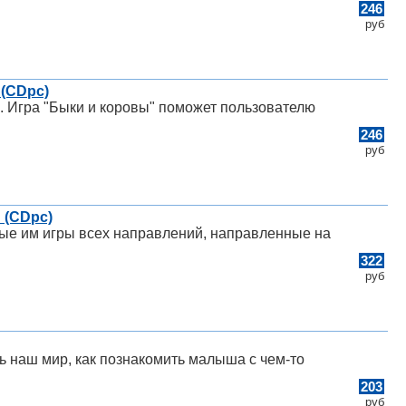
246
руб
 (CDpc)
о. Игра "Быки и коровы" поможет пользователю
246
руб
 (CDpc)
ные им игры всех направлений, направленные на
322
руб
ь наш мир, как познакомить малыша с чем-то
203
руб