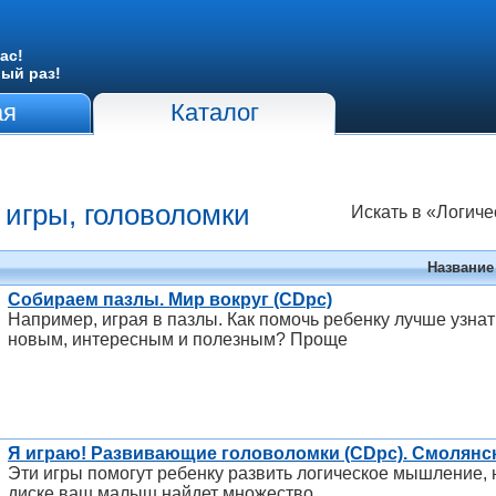
ас!
вый раз!
ая
Каталог
 игры, головоломки
Искать в «Логиче
Название
Собираем пазлы. Мир вокруг (CDpc)
Например, играя в пазлы. Как помочь ребенку лучше узнат
новым, интересным и полезным? Проще
Я играю! Развивающие головоломки (CDpc). Смолянск
Эти игры помогут ребенку развить логическое мышление,
диске ваш малыш найдет множество