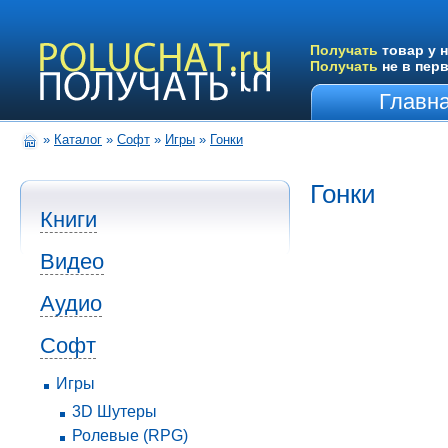
Получать
товар у н
Получать
не в пер
Главн
»
Каталог
»
Софт
»
Игры
»
Гонки
Гонки
Книги
Видео
Аудио
Софт
Игры
3D Шутеры
Ролевые (RPG)