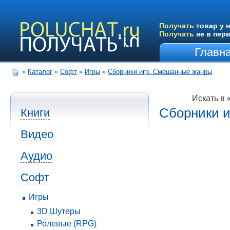
Получать
товар у н
Получать
не в пер
Главн
»
Каталог
»
Софт
»
Игры
»
Сборники игр. Смешанные жанры
Искать в
Сборники 
Книги
Видео
Аудио
Софт
Игры
3D Шутеры
Ролевые (RPG)