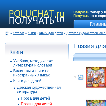
Получать
товар у н
Получать
не в пер
Главн
»
Каталог
»
Книги
»
Книги для детей
»
Детская художественная л
Поэзия для
Книги
Учебная, методическая
литература и словари
Билингвы и книги на
иностранных языках
1
Книги для детей
Детская художественная
литература
Проза для детей
Поэзия для детей