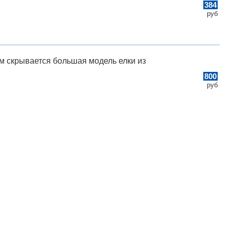
384
руб
м скрывается большая модель елки из
800
руб