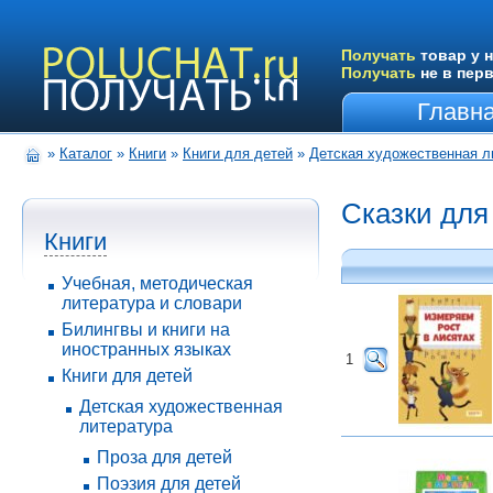
Получать
товар у н
Получать
не в пер
Главн
»
Каталог
»
Книги
»
Книги для детей
»
Детская художественная л
Сказки для
Книги
Учебная, методическая
литература и словари
Билингвы и книги на
иностранных языках
1
Книги для детей
Детская художественная
литература
Проза для детей
Поэзия для детей