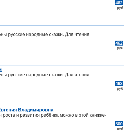
462
руб
лены русские народные сказки. Для чтения
462
руб
м
лены русские народные сказки. Для чтения
462
руб
 Евгения Владимировна
 роста и развития ребёнка можно в этой книжке-
500
руб