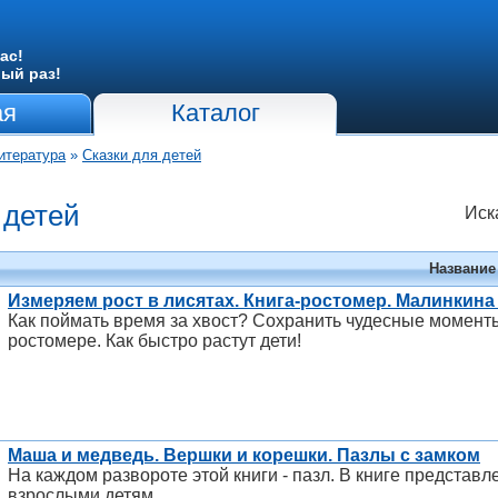
ас!
вый раз!
ая
Каталог
итература
»
Сказки для детей
 детей
Иск
Название
Измеряем рост в лисятах. Книга-ростомер. Малинкин
Как поймать время за хвост? Сохранить чудесные моменты
ростомере. Как быстро растут дети!
Маша и медведь. Вершки и корешки. Пазлы с замком
На каждом развороте этой книги - пазл. В книге представ
взрослыми детям.