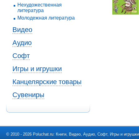
Нехудожественная
литература
Молодежная литература
Видео
Аудио
Софт
Игры и игрушки
Канцелярские товары
Сувениры
© 2010 - 2026 Poluchat.ru: Книги, Видео, Аудио, Софт, Игры и игруш