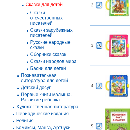
Сказки для детей
2
Сказки
отечественных
писателей
Сказки зарубежных
писателей
Русские народные
3
сказки
Сборники сказок
Сказки народов мира
Басни для детей
Познавательная
литература для детей
4
Детский досуг
Первые книги малыша.
Развитие ребенка
Художественная литература
Периодические издания
Религия
5
Комиксы, Манга, Артбуки