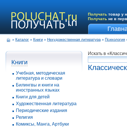
Получать
товар у н
Получать
не в пер
Главн
»
Каталог
»
Книги
»
Нехудожественная литература
»
Психология
Искать в «Класси
Книги
Классическ
Учебная, методическая
литература и словари
Билингвы и книги на
иностранных языках
Книги для детей
Художественная литература
Периодические издания
Религия
Комиксы, Манга, Артбуки