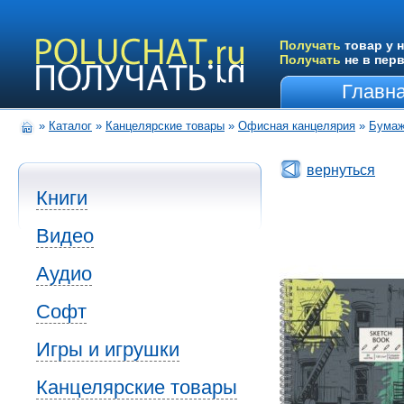
Получать
товар у н
Получать
не в пер
Главн
»
Каталог
»
Канцелярские товары
»
Офисная канцелярия
»
Бумаж
вернуться
Книги
Видео
Аудио
Софт
Игры и игрушки
Канцелярские товары