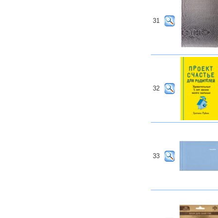
31
32
33