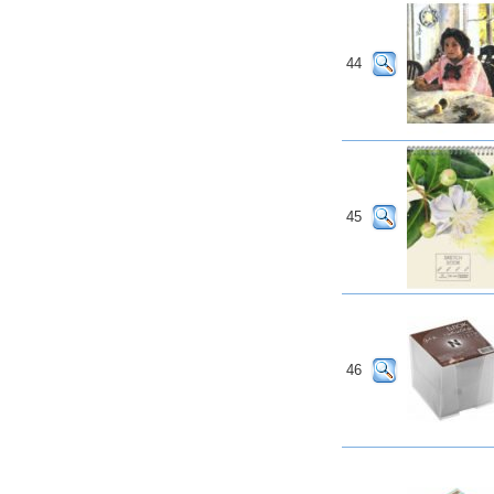
44
45
46