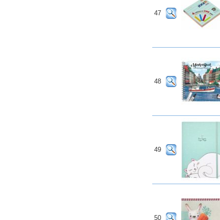
47
48
49
50