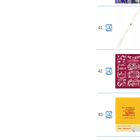
41
42
43