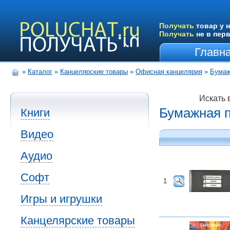
Получать
товар у н
Получать
не в пер
Главн
»
Каталог
»
Канцелярские товары
»
Офисная канцелярия
»
Бумаж
Искать 
Бумажная п
Книги
Видео
Аудио
Софт
1
Игры и игрушки
Канцелярские товары