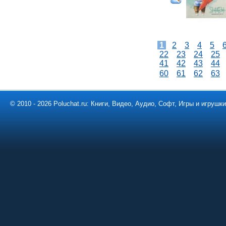
1
2
3
4
5
22
23
24
25
41
42
43
44
60
61
62
63
© 2010 - 2026 Poluchat.ru: Книги, Видео, Аудио, Софт, Игры и игруш