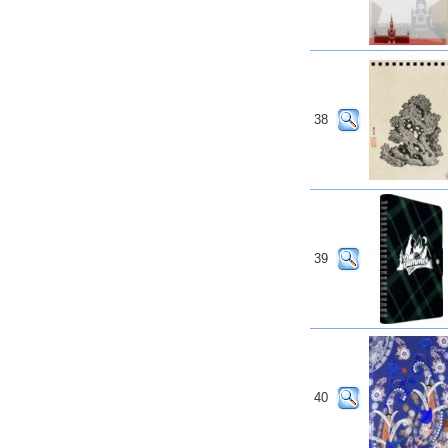
38
39
40