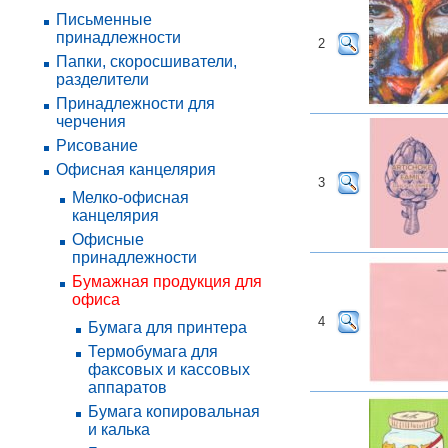
Письменные
принадлежности
2
Папки, скоросшиватели,
разделители
Принадлежности для
черчения
Рисование
Офисная канцелярия
3
Мелко-офисная
канцелярия
Офисные
принадлежности
Бумажная продукция для
офиса
4
Бумага для принтера
Термобумага для
факсовых и кассовых
аппаратов
Бумага копировальная
и калька