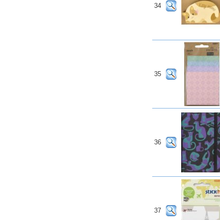
34
35
36
37