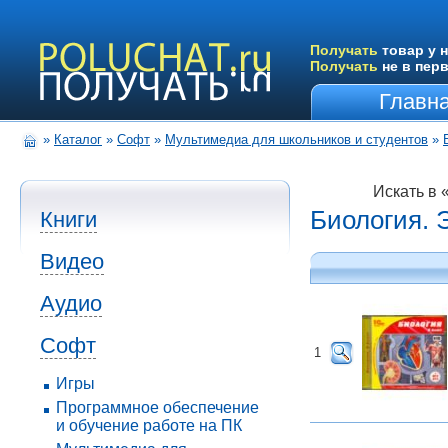
Получать
товар у н
Получать
не в пер
Главн
»
Каталог
»
Софт
»
Мультимедиа для школьников и студентов
»
Искать в 
Биология. 
Книги
Видео
Аудио
Софт
1
Игры
Программное обеспечение
и обучение работе на ПК