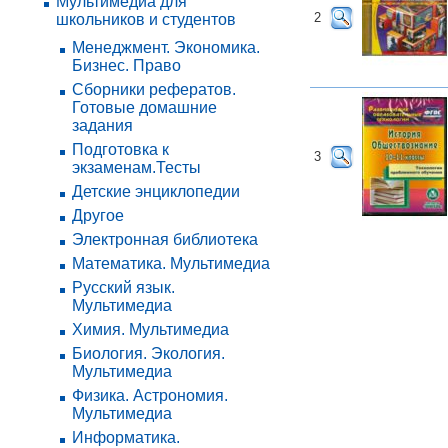
Мультимедиа для
2
школьников и студентов
Менеджмент. Экономика.
Бизнес. Право
Сборники рефератов.
Готовые домашние
задания
Подготовка к
3
экзаменам.Тесты
Детские энциклопедии
Другое
Электронная библиотека
Математика. Мультимедиа
Русский язык.
Мультимедиа
Химия. Мультимедиа
Биология. Экология.
Мультимедиа
Физика. Астрономия.
Мультимедиа
Информатика.