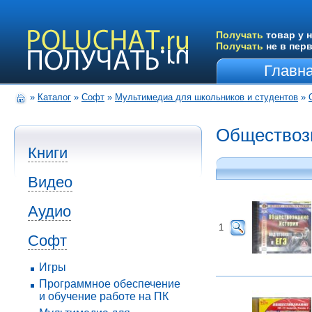
Получать
товар у н
Получать
не в пер
Главн
»
Каталог
»
Софт
»
Мультимедиа для школьников и студентов
»
Обществоз
Книги
Видео
Аудио
1
Софт
Игры
Программное обеспечение
и обучение работе на ПК