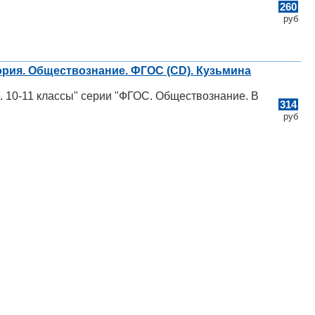
260
руб
ория. Обществознание. ФГОС (CD). Кузьмина
. 10-11 классы" серии "ФГОС. Обществознание. В
314
руб