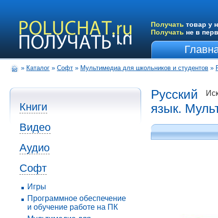
Получать
товар у н
Получать
не в пер
Главн
»
Каталог
»
Софт
»
Мультимедиа для школьников и студентов
»
Русский
Иск
Книги
язык. Муль
Видео
Аудио
Софт
Игры
Программное обеспечение
и обучение работе на ПК